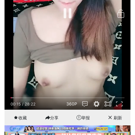
360P
00:15
/
28:22
收藏
分享
举报
刷新